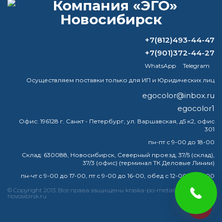
ВОПРОС-ОТВЕТ
Что нужно нанести на поверхность
+7(812)493-44-47
после преобразователя ржавчины?
+7(901)372-44-27
Какие краски нельзя наносить на
WhatsApp
Telegram
металл?
Осуществляем поставки только для ИП и Юридических лиц
Что лучше всего приобрести у вас для
egocolor@inbox.ru
окраски с внутренней стороны
egocolor1
автоцистерны для транспортировки
Офис:
196128 г. Санкт - Петербург, ул. Варшавская, д5 к2, офис
питьевой воды.
301
пн-пт с 9-00 до 18-00
Какая краска устойчива к нагреванию?
Склад:
630088, Новосибирск, Северный проезд, 37/5 (склад),
37/3 (офис) (терминал ТК Деловые Линии)
пн-чт с 9-00 до 17-00, пт с 9-00 до 16-00, обед с 12-00 до 13-00
© Copyright 2013. Все права защищены kraska-po-metallu-
краска
эмаль
металлу
купить
грунт
металла
novosibirsk.ru
egocolor
грунтовка