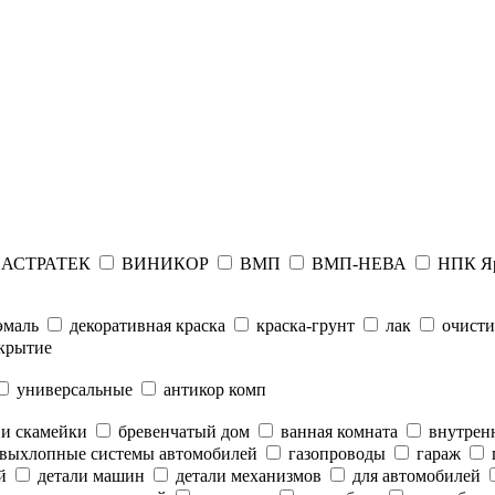
АСТРАТЕК
ВИНИКОР
ВМП
ВМП-НЕВА
НПК Я
эмаль
декоративная краска
краска-грунт
лак
очисти
крытие
универсальные
антикор комп
 и скамейки
бревенчатый дом
ванная комната
внутренн
выхлопные системы автомобилей
газопроводы
гараж
й
детали машин
детали механизмов
для автомобилей