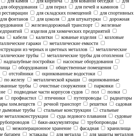
для камня
для кирпича
для кованой беседки
для
для оборудования
для перил
для печей и каминов
 реставрации
для складских помещений
для спортивных
для фонтанов
для цоколя
для штукатурки
дорожная
орудования
железнодорожный транспорт
железные
редприятий
изделия для химических предприятий
ка
кабели
калитки
кованые изделия
козловые
аллические гаражи
металлические емкости
нструкции из черных и цветных металлов
металлические
аллические трубы
металлические трубы для отопления
надпалубные постройки
насосные оборудования
лища
оборудования
общественные помещения
ы
отстойники
оцинкованные водостоки
по железу
металлической крыши
оцинкованные
ованные трубы
очистные сооружения
парковки
ине
подводные части корпусов судов
пол
полки
ая
профнастил
птичники
путепроводы
радиаторы
ары хим.веществ
речной транспорт
решетки
садовая
е дымовые трубы
стальные конструкции
стальные
е металлоконструкции
суда ледового плавания
судовые
рубопроводов
баки-аккумуляторы
трубопроводы
ад
межоперационное хранение
фасадная
хранилища
е батареи
эстакады
для металла
для защиты металлов