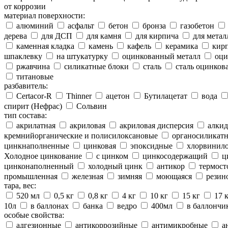
от коррозии
материал поверхности:
алюминий
асфальт
бетон
бронза
газобетон
дерева
для ДСП
для камня
для кирпича
для метал
каменная кладка
камень
кафель
керамика
кир
шпаклевку
на штукатурку
оцинкованный металл
оци
ржавчина
силикатные блоки
сталь
сталь оцинков
титановые
разбавитель:
Certacor-R
Thinner
ацетон
Бутилацетат
вода
спирит (Нефрас)
Сольвин
тип состава:
акрилатная
акриловая
акриловая дисперсия
алкид
кремнийорганические и полисилоксановые
органосиликатн
цинкнаполненные
цинковая
эпоксидные
хлорвинило
Холодное цинкование
с цинком
цинкосодержащий
ц
цинконаполненный
холодный цинк
антикор
термост
промышленная
железная
зимняя
моющаяся
резин
тара, вес:
520 мл
0,5 кг
0,8 кг
4 кг
10 кг
15 кг
17 
10л
в баллонах
банка
ведро
400мл
в баллончи
особые свойства:
адгезионные
антикоррозийные
антимикробные
а