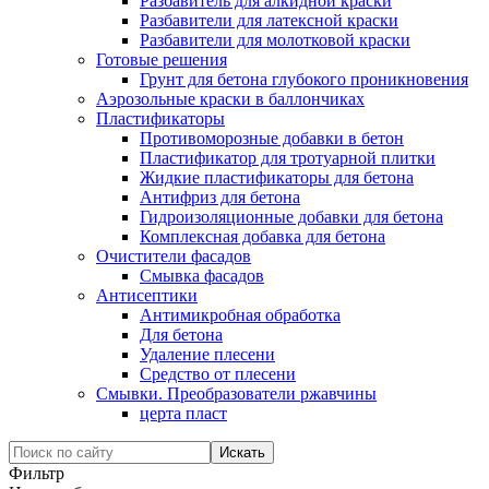
Разбавитель для алкидной краски
Разбавители для латексной краски
Разбавители для молотковой краски
Готовые решения
Грунт для бетона глубокого проникновения
Аэрозольные краски в баллончиках
Пластификаторы
Противоморозные добавки в бетон
Пластификатор для тротуарной плитки
Жидкие пластификаторы для бетона
Антифриз для бетона
Гидроизоляционные добавки для бетона
Комплексная добавка для бетона
Очистители фасадов
Смывка фасадов
Антисептики
Антимикробная обработка
Для бетона
Удаление плесени
Средство от плесени
Смывки. Преобразователи ржавчины
церта пласт
Фильтр