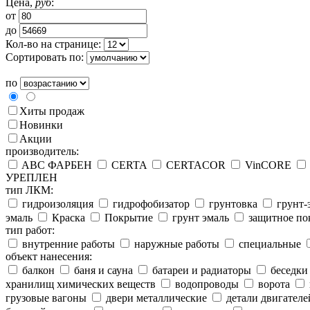
Цена,
руб
:
от
до
Кол-во на странице:
Сортировать по:
по
Хиты продаж
Новинки
Акции
производитель:
ABC ФАРБЕН
CERTA
CERTACOR
VinCORE
УРЕПЛЕН
тип ЛКМ:
гидроизоляция
гидрофобизатор
грунтовка
грунт-
эмаль
Краска
Покрытие
грунт эмаль
защитное по
тип работ:
внутренние работы
наружные работы
специальные
объект нанесения:
балкон
баня и сауна
батареи и радиаторы
беседки
хранилищ химических веществ
водопроводы
ворота
грузовые вагоны
двери металлические
детали двигателе