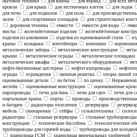
бытовой техники
для ванны
для веранд
для всех мет
кровли
для крыш
для лестничных клеток
для лодок
для печи
для подвалов
для пола
для производственн
залов
для спортивных площадок
для строительных конс
дорожная техника
емкости
емкости для воды
емко
мосты
железобетонные изделия
железобетонные констр
изделия из алюминия
изделия из оцинкованной стали
из
краны
козырьки
контейнеры
конюшни
коровник
металлические заборы
металлические конструкции
метал
крыши
металлические ограды
металлические площадки
металлические шкафы
металлического оборудования
мет
нефте-бензиновые цистерны
нефтегазопроводы
нефтепе
ограды
ограждения
оконная решетка
опоры линий эл
оцинкованные детали
на бетон
по цинку
Нержавеющ
желоба
оцинкованные конструкции
оцинкованные кров
паропроводы
печи для бань
печи для саун
печи для с
портальные краны
порты
проводы
производственны
и батареи
радиаторы отопления
резервуары
резервуар
мебель
свинарники
сейфы
сельхозтехника
силосн
радиаторы
стальные резервуары
стальные трубопроводы
конструкции
технические бассейны
технологические об
трубопроводы для горячей воды
трубопроводы для холодно
хранилища ГСМ
хранилища минеральных удобрений