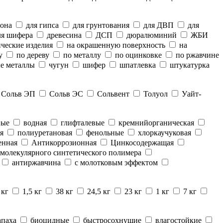
тона
для гипса
для грунтования
для ДВП
для
я шифера
древесина
ДСП
дюралюминий
ЖБИ
ческие изделия
на окрашенную поверхность
на
у
по дереву
по металлу
по оцинковке
по ржавчине
е металлы
чугун
шифер
шпатлевка
штукатурка
Сольв ЭП
Сольв ЭС
Сольвент
Толуол
Уайт-
ные
водная
глифталевые
кремнийорганическая
я
полиуретановая
фенольные
хлоркаучуковая
енная
Антикоррозионная
Цинкосодержащая
молекулярного синтетического полимера
антиржавчина
с молотковым эффектом
 кг
1,5 кг
38 кг
24,5 кг
23 кг
1 кг
7 кг
апаха
биоцидные
быстросохнущие
влагостойкие