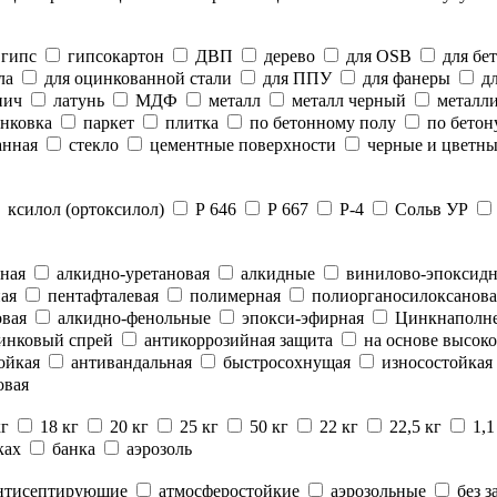
гипс
гипсокартон
ДВП
дерево
для OSB
для бе
ла
для оцинкованной стали
для ППУ
для фанеры
дл
пич
латунь
МДФ
металл
металл черный
металли
нковка
паркет
плитка
по бетонному полу
по бетон
анная
стекло
цементные поверхности
черные и цветны
ксилол (ортоксилол)
Р 646
Р 667
Р-4
Сольв УР
ная
алкидно-уретановая
алкидные
винилово-эпоксид
ая
пентафталевая
полимерная
полиорганосилоксанова
вая
алкидно-фенольные
эпокси-эфирная
Цинкнаполн
инковый спрей
антикоррозийная защита
на основе высоко
ойкая
антивандальная
быстросохнущая
износостойкая
овая
кг
18 кг
20 кг
25 кг
50 кг
22 кг
22,5 кг
1,1
ках
банка
аэрозоль
нтисептирующие
атмосферостойкие
аэрозольные
без з