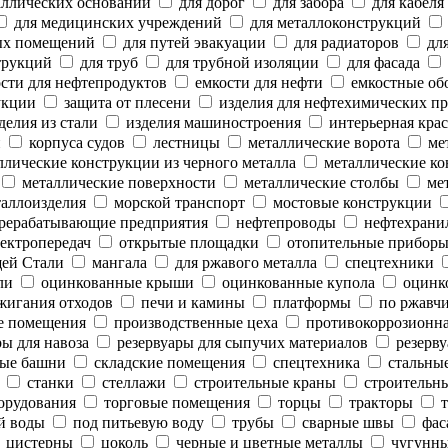
аллических оснований
для дорог
для забора
для кабеля
для медицинских учреждений
для металлоконструкций
ых помещений
для путей эвакуации
для радиаторов
для
трукций
для труб
для трубной изоляции
для фасада
сти для нефтепродуктов
емкости для нефти
емкостные об
укции
защита от плесени
изделия для нефтехимических п
делия из стали
изделия машиностроения
интерьерная крас
и
корпуса судов
лестницы
металлические ворота
мет
лические конструкции из черного металла
металлические ко
металлические поверхности
металлические столбы
мет
аллоизделия
морской транспорт
мостовые конструкции
рерабатывающие предприятия
нефтепроводы
нефтехрани
ектропередач
открытые площадки
отопительные прибор
ей Стали
мангала
для ржавого металла
спецтехники
ли
оцинкованные крыши
оцинкованные купола
оцинк
жигания отходов
печи и камины
платформы
по ржавч
е помещения
производственные цеха
противокоррозионн
ы для навоза
резервуары для сыпучих материалов
резерву
ые башни
складские помещения
спецтехника
стальны
станки
стеллажи
строительные краны
строительны
орудования
торговые помещения
торцы
тракторы
т
й воды
под питьевую воду
трубы
сварные швы
фас
цистерны
цоколь
черные и цветные металлы
чугунны