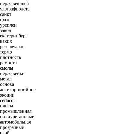
нержавеющей
ультрафиолета
санкт
цхск
уреплен
завод
екатеринбург
каких
резервуаров
термо
плотность
ремонта
смолы
нержавейке
метал
основа
антикоррозийное
экоцин
certacor
плиты
промышленная
полиуретановые
автомобильная
прозрачный
слой