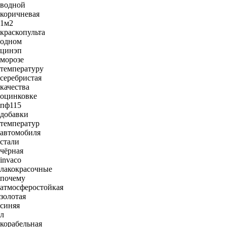
водной
коричневая
1м2
краскопульта
одном
цинэп
морозе
температуру
серебристая
качества
оцинковке
пф115
добавки
температур
автомобиля
стали
чёрная
invaco
лакокрасочные
почему
атмосферостойкая
золотая
синяя
л
корабельная