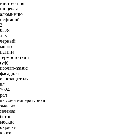
инструкция
пищевая
алюминию
нефтяной
2
0278
лкм
черный
мороз
патина
термостойкий
(уф)
изолэп-mastic
фасадная
огнезащитная
вл
7024
рал
высокотемпературная
эмалью
зеленая
бетон
москве
окраски
красок