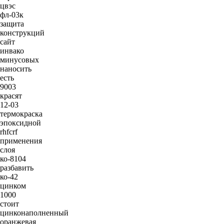
цвэс
фл-03к
защита
конструкций
сайт
инвако
минусовых
наносить
есть
9003
красят
12-03
термокраска
эпоксидной
rhfcrf
применения
слоя
ко-8104
разбавить
ко-42
цинком
1000
стоит
цинконаполненный
оранжевая