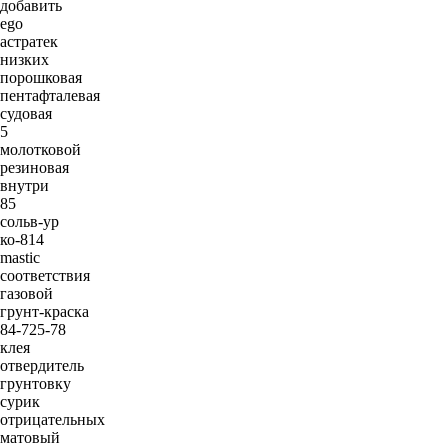
добавить
ego
астратек
низких
порошковая
пентафталевая
судовая
5
молотковой
резиновая
внутри
85
сольв-ур
ко-814
mastic
соответствия
газовой
грунт-краска
84-725-78
клея
отвердитель
грунтовку
сурик
отрицательных
матовый