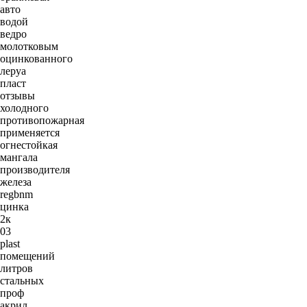
авто
водой
ведро
молотковым
оцинкованного
леруа
пласт
отзывы
холодного
противопожарная
применяется
огнестойкая
мангала
производителя
железа
regbnm
цинка
2к
03
plast
помещений
литров
стальных
проф
акрил