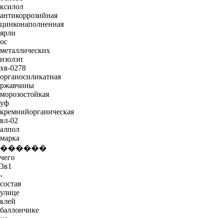
ксилол
антикоррозийная
цинконаполненная
ярли
ос
металлических
изолэп
хв-0278
органосиликатная
ржавчины
морозостойкая
уф
кремнийорганическая
вл-02
алпол
марка
������
чего
3в1
-
состав
улице
клей
баллончике