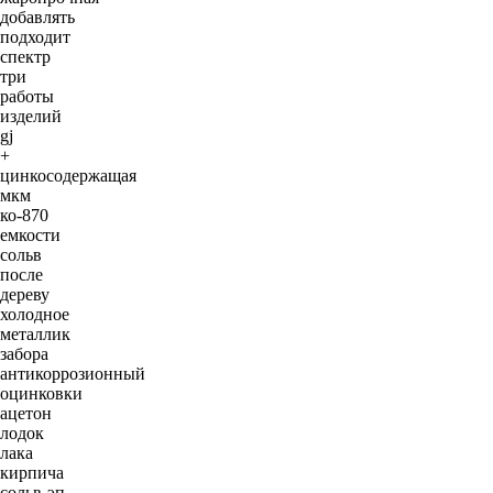
добавлять
подходит
спектр
три
работы
изделий
gj
+
цинкосодержащая
мкм
ко-870
емкости
сольв
после
дереву
холодное
металлик
забора
антикоррозионный
оцинковки
ацетон
лодок
лака
кирпича
сольв-эп