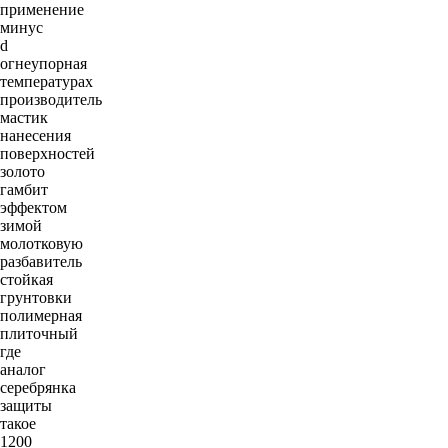
применение
минус
d
огнеупорная
температурах
производитель
мастик
нанесения
поверхностей
золото
гамбит
эффектом
зимой
молотковую
разбавитель
стойкая
грунтовки
полимерная
плиточный
где
аналог
серебрянка
защиты
такое
1200