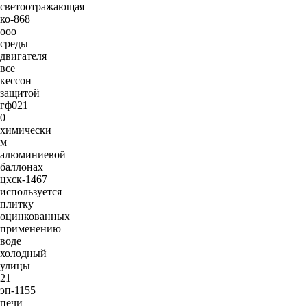
светоотражающая
ко-868
ооо
среды
двигателя
все
кессон
защитой
гф021
0
химически
м
алюминиевой
баллонах
цхск-1467
используется
плитку
оцинкованных
применению
воде
холодный
улицы
21
эп-1155
печи