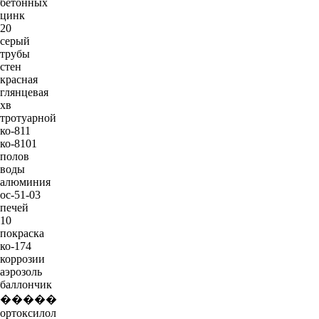
бетонных
цинк
20
серый
трубы
стен
красная
глянцевая
хв
тротуарной
ко-811
ко-8101
полов
воды
алюминия
ос-51-03
печей
10
покраска
ко-174
коррозии
аэрозоль
баллончик
�����
ортоксилол