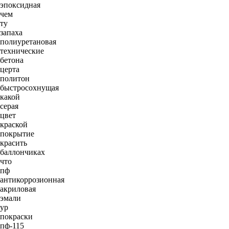
эпоксидная
чем
ту
запаха
полиуретановая
технические
бетона
церта
политон
быстросохнущая
какой
серая
цвет
краской
покрытие
красить
баллончиках
что
пф
антикоррозионная
акриловая
эмали
ур
покраски
пф-115