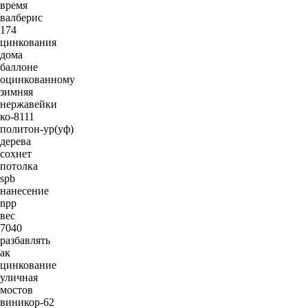
время
валберис
174
цинкования
дома
баллоне
оцинкованному
зимняя
нержавейки
ко-8111
политон-ур(уф)
дерева
сохнет
потолка
spb
нанесение
npp
вес
7040
разбавлять
ак
цинкование
уличная
мостов
виникор-62