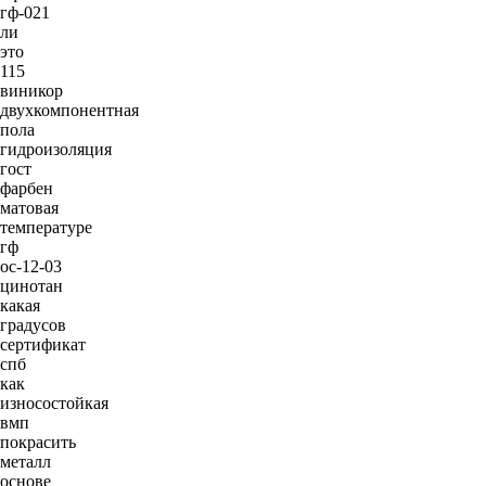
гф-021
ли
это
115
виникор
двухкомпонентная
пола
гидроизоляция
гост
фарбен
матовая
температуре
гф
ос-12-03
цинотан
какая
градусов
сертификат
спб
как
износостойкая
вмп
покрасить
металл
основе