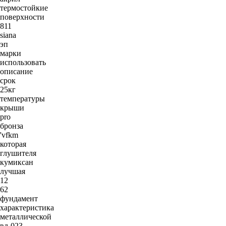
термостойкие
поверхности
811
siana
эп
марки
использовать
описание
срок
25кг
температуры
крыши
pro
бронза
'vfkm
которая
глушителя
кумиксан
лучшая
12
62
фундамент
характеристика
металлической
вл-023