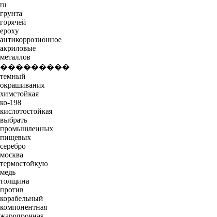
ru
грунта
горячей
epoxy
антикоррозионное
акриловые
металлов
���������
темный
окрашивания
химстойкая
ко-198
кислотостойкая
выбрать
промышленных
пищевых
серебро
москва
термостойкую
медь
толщина
против
корабельный
компонентная
жаропрочная