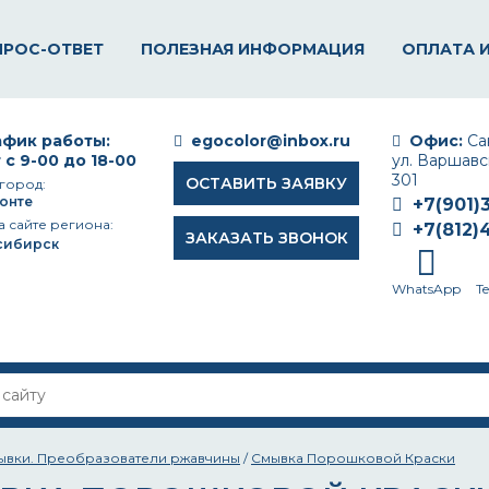
ПРОС-ОТВЕТ
ПОЛЕЗНАЯ ИНФОРМАЦИЯ
ОПЛАТА 
фик работы:
egocolor@inbox.ru
Офис:
Сан
 с 9-00 до 18-00
ул. Варшавск
301
ОСТАВИТЬ ЗАЯВКУ
город:
онте
+7(901)
а сайте региона:
+7(812)
ЗАКАЗАТЬ ЗВОНОК
сибирск
WhatsApp
T
ывки. Преобразователи ржавчины
/
Смывка Порошковой Краски