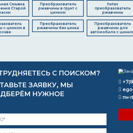
ьная Смывка
Преобразователь
hotex
ения Старой
ржавчины в грунт с
преобразователь
раски
цинком
ржавчины
азователь
Преобразователь
Преобразователь
 с цинком в
ржавчины без цинка
ржавчины для
оскве
автомобиля с цинко
ТРУДНЯЕТЕСЬ С ПОИСКОМ?
+7(
ТАВЬТЕ ЗАЯВКУ, МЫ
ego
ДБЕРЁМ НУЖНОЕ
пн-п