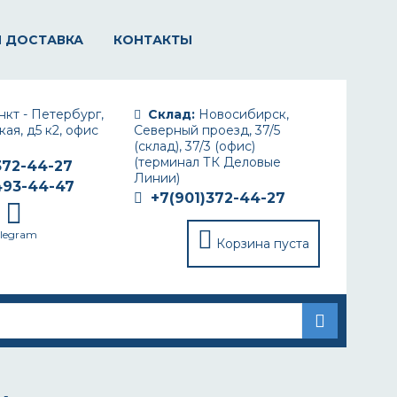
И ДОСТАВКА
КОНТАКТЫ
кт - Петербург,
Склад:
Новосибирск,
ая, д5 к2, офис
Северный проезд, 37/5
(склад), 37/3 (офис)
(терминал ТК Деловые
372-44-27
Линии)
493-44-47
+7(901)372-44-27
elegram
Корзина пуста