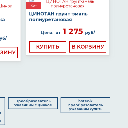
Хит
ЦИНОТАН грунт-эмаль
ка
полиуретановая
1 275
Цена:
от
руб/
уб/
КУПИТЬ
Преобразователь
hotex-k
ржавчины с цинком
преобразователь
ржавчины купить
я
ы