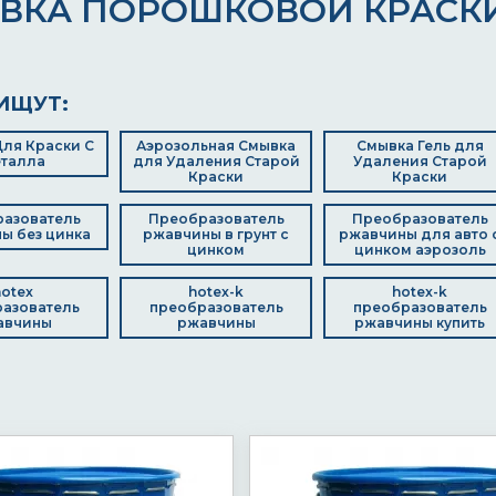
ВКА ПОРОШКОВОЙ КРАСК
ИЩУТ:
ля Краски С
Аэрозольная Смывка
Смывка Гель для
талла
для Удаления Старой
Удаления Старой
Краски
Краски
азователь
Преобразователь
Преобразователь
ы без цинка
ржавчины в грунт с
ржавчины для авто 
цинком
цинком аэрозоль
otex
hotex-k
hotex-k
азователь
преобразователь
преобразователь
авчины
ржавчины
ржавчины купить