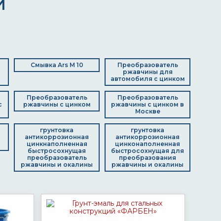
И
Смывка Ars M 10
Преобразователь
ржавчины для
автомобиля с цинком
Преобразователь
Преобразователь
с
ржавчины с цинком
ржавчины с цинком в
Москве
грунтовка
грунтовка
антикоррозионная
антикоррозионная
цинкнаполненная
цинконаполненная
быстросохнущая
быстросохнущая для
преобразователь
преобразования
ржавчины и окалины
ржавчины и окалины