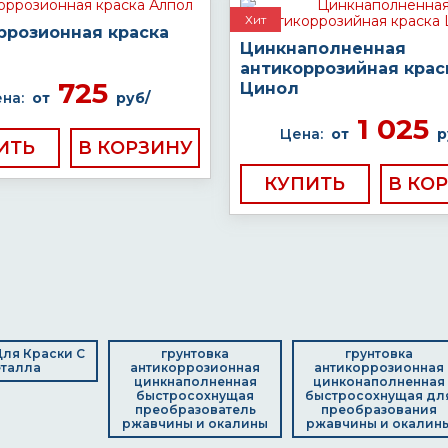
Хит
ррозионная краска
Цинкнаполненная
антикоррозийная крас
725
Цинол
на:
от
руб/
1 025
Цена:
от
р
ИТЬ
КУПИТЬ
ля Краски С
грунтовка
грунтовка
талла
антикоррозионная
антикоррозионная
цинкнаполненная
цинконаполненная
быстросохнущая
быстросохнущая дл
преобразователь
преобразования
ржавчины и окалины
ржавчины и окалин