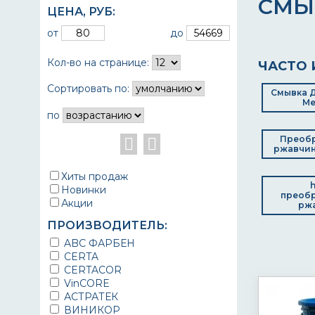
СМЫ
ЦЕНА,
РУБ
:
от
до
Кол-во на странице:
ЧАСТО 
Сортировать по:
Смывка Д
Ме
по
Преобр
ржавчин
Хиты продаж
h
Новинки
преобр
Акции
рж
ПРОИЗВОДИТЕЛЬ:
ABC ФАРБЕН
CERTA
CERTACOR
VinCORE
АСТРАТЕК
ВИНИКОР