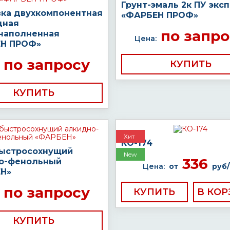
Грунт-эмаль 2к ПУ экс
вка двухкомпонентная
«ФАРБЕН ПРОФ»
дная
по запро
наполненная
Цена:
Н ПРОФ»
по запросу
КУПИТЬ
КУПИТЬ
Хит
КО-174
быстросохнущий
New
336
о-фенольный
Цена:
от
руб/
Н»
по запросу
КУПИТЬ
КУПИТЬ