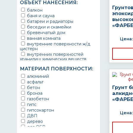
ОБЪЕКТ НАНЕСЕНИЯ:
Грунто
балкон
эпокси
баня и сауна
высоко
батареи и радиаторы
«ФАРБЕ
беседки и скамейки
бревенчатый дом
ванная комната
Цена:
внутренние поверхности ж/д
цистерн
внутренних поверхностей
хранилищ химических веществ
водопроводы
МАТЕРИАЛ ПОВЕРХНОСТИ:
ворота
выхлопные системы
алюминий
автомобилей
асфальт
газопроводы
Грунт 
бетон
гараж
бронза
алкидн
гидротехнические сооружения
газобетон
«ФАРБЕ
городской транспорт
гипс
грузовые вагоны
гипсокартон
Цена:
двери металлические
ДВП
детали двигателей
дерево
детали машин
для OSB
детали механизмов
для бетона