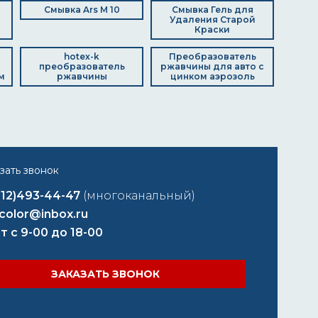
Смывка Ars M 10
Смывка Гель для
Удаления Старой
Краски
hotex-k
Преобразователь
преобразователь
ржавчины для авто с
м
ржавчины
цинком аэрозоль
812)493-44-47
(многоканальный)
color@inbox.ru
т с 9-00 до 18-00
ЗАКАЗАТЬ ЗВОНОК