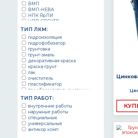
ВМП
ВМП-НЕВА
НПК ЯрЛИ
НПП СПЕКТР
НПФ ЭМАЛЬ
ТИП ЛКМ:
ТЕРМА
гидроизоляция
УРЕПЛЕН
гидрофобизатор
грунтовка
грунт-эмаль
декоративная краска
краска-грунт
лак
Цинков
очиститель
пластификатор
преобразователь ржавчины
Цен
эмаль
ТИП РАБОТ:
Краска
КУП
внутренние работы
Покрытие
наружные работы
грунт эмаль
специальные
защитное покрытие
универсальные
антикор комп