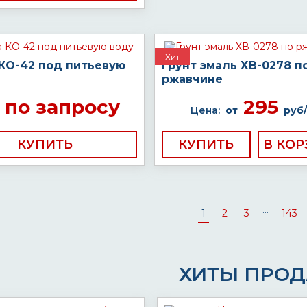
Хит
 КО-42 под питьевую
Грунт эмаль ХВ-0278 п
ржавчине
по запросу
295
Цена:
от
руб/
КУПИТЬ
КУПИТЬ
...
1
2
3
143
ХИТЫ ПРО