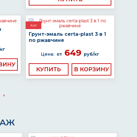
Хит
о
Грунт-эмаль certa-plast 3 в 1
по ржавчине
кг
649
Цена:
от
руб/кг
КУПИТЬ
»
ДАЖ