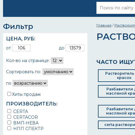
Фильтр
Главная
/
Растворит
РАСТВО
ЦЕНА,
РУБ
:
от
до
Кол-во на странице:
ЧАСТО ИЩУ
Сортировать по:
Растворитель
красок
по
Разбавители 
масляной кра
Хиты продаж
ПРОИЗВОДИТЕЛЬ:
Разбавители 
CERTA
масляной кра
CERTACOR
ВМП-НЕВА
certa раствор
НПП СПЕКТР