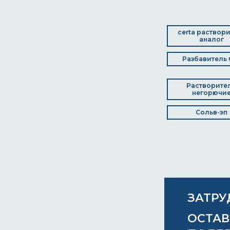
certa раствор
аналог
Разбавитель 
Растворите
негорючи
Сольв-эп
ЗАТРУ
ОСТАВ