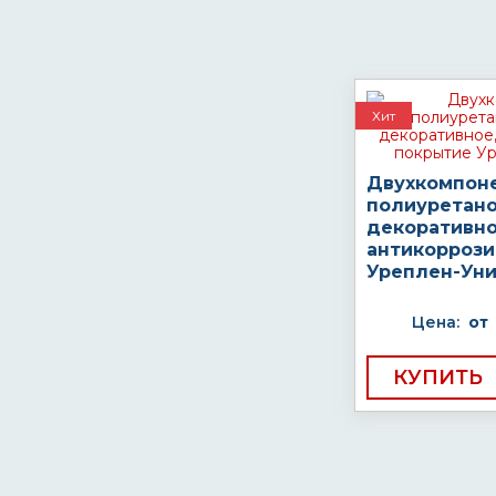
Хит
Двухкомпон
полиуретано
декоративно
антикоррози
Уреплен-Ун
Цена:
от
КУПИТЬ