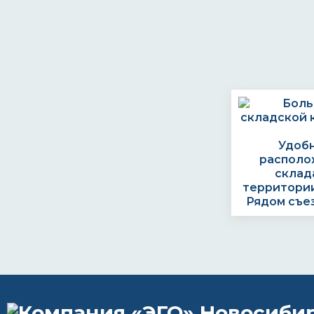
Удоб
располо
склад
территории
Рядом съе