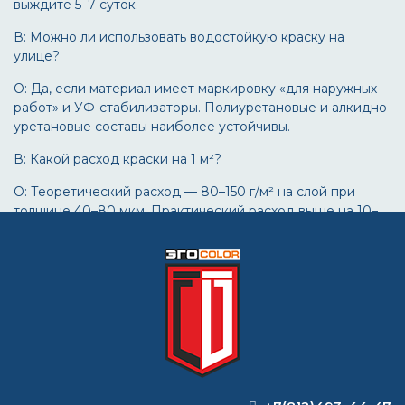
выждите 5–7 суток.
В: Можно ли использовать водостойкую краску на
улице?
О: Да, если материал имеет маркировку «для наружных
работ» и УФ-стабилизаторы. Полиуретановые и алкидно-
уретановые составы наиболее устойчивы.
В: Какой расход краски на 1 м²?
О: Теоретический расход — 80–150 г/м² на слой при
толщине 40–80 мкм. Практический расход выше на 10–
30% из-за рельефа и метода нанесения.
Нужна помощь с подбором водостойкого покрытия?
Обратитесь к техническому специалисту — рассчитаем
расход, подберём систему под ваши условия и
организуем доставку по РФ.