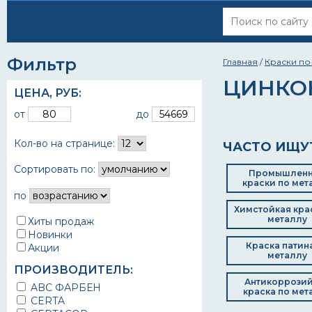
Фильтр
Главная
/
Краски по
ЦИНКО
ЦЕНА,
РУБ
:
от
до
Кол-во на странице:
ЧАСТО ИЩУ
Сортировать по:
Промышлен
краски по мет
по
Химстойкая кра
металлу
Хиты продаж
Новинки
Краска патин
Акции
металлу
ПРОИЗВОДИТЕЛЬ:
Антикоррози
ABC ФАРБЕН
краска по мет
CERTA