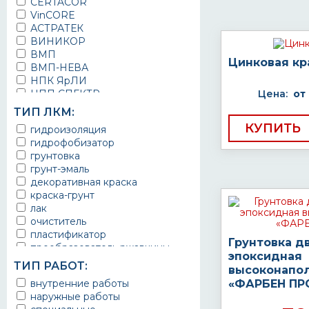
CERTACOR
VinCORE
АСТРАТЕК
ВИНИКОР
ВМП
Цинковая кр
ВМП-НЕВА
НПК ЯрЛИ
НПП СПЕКТР
Цена:
от
НПФ ЭМАЛЬ
ТИП ЛКМ:
ТЕРМА
КУПИТЬ
гидроизоляция
УРЕПЛЕН
гидрофобизатор
грунтовка
грунт-эмаль
декоративная краска
краска-грунт
лак
очиститель
пластификатор
Грунтовка д
преобразователь ржавчины
эпоксидная
эмаль
ТИП РАБОТ:
высоконапо
Краска
внутренние работы
«ФАРБЕН ПР
Покрытие
наружные работы
грунт эмаль