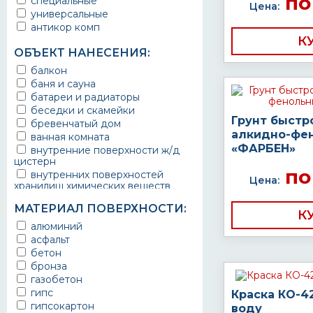
по
специальные
защитное покрытие
Цена:
универсальные
антикор комп
К
ОБЪЕКТ НАНЕСЕНИЯ:
балкон
баня и сауна
батареи и радиаторы
беседки и скамейки
Грунт быстр
бревенчатый дом
алкидно-фе
ванная комната
«ФАРБЕН»
внутренние поверхности ж/д
цистерн
по
внутренних поверхностей
Цена:
хранилищ химических веществ
водопроводы
МАТЕРИАЛ ПОВЕРХНОСТИ:
ворота
К
выхлопные системы
алюминий
автомобилей
асфальт
газопроводы
бетон
гараж
бронза
гидротехнические сооружения
газобетон
городской транспорт
гипс
Краска КО-4
грузовые вагоны
гипсокартон
воду