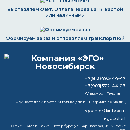
Выставляем счёт. Оплата через банк, картой
или наличными
Формируем заказ и отправляем транспортной
компанией
ВОПРОС-ОТВЕТ
+7(812)493-44-47
+7(901)372-44-27
Подскажите на грунтовку ярлисоат
WhatsApp
Telegram
сколько добовлять разбавителя и
Осуществляем поставки только для ИП и Юридических лиц
отвердителя? На ведро
egocolor@inbox.ru
Чем разбавлять базовую краску?
egocolor1
Офис:
196128 г. Санкт - Петербург, ул. Варшавская, д5 к2, офис
Виды антикоррозийной грунтовки