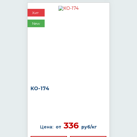
Хит
New
КО-174
336
Цена:
от
руб/кг