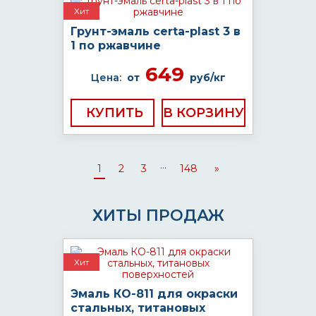
Хит
Грунт-эмаль certa-plast 3 в
1 по ржавчине
649
Цена:
от
руб/кг
КУПИТЬ
...
1
2
3
148
»
ХИТЫ ПРОДАЖ
Хит
Эмаль КО-811 для окраски
стальных, титановых