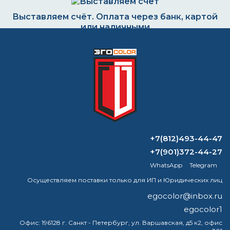
Выставляем счёт. Оплата через банк, картой
или наличными
Формируем заказ и отправляем транспортной
компанией
ВОПРОС-ОТВЕТ
+7(812)493-44-47
+7(901)372-44-27
Как сделать эмалевую краску более
WhatsApp
Telegram
твердой?
Осуществляем поставки только для ИП и Юридических лиц
Политон ур уф технические
egocolor@inbox.ru
характеристики
egocolor1
Офис:
196128 г. Санкт - Петербург, ул. Варшавская, д5 к2, офис
Как сделать эмаль крепче?