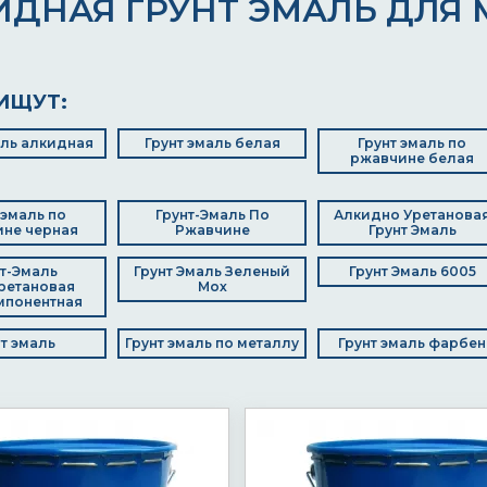
ИДНАЯ ГРУНТ ЭМАЛЬ ДЛЯ 
ИЩУТ:
аль алкидная
Грунт эмаль белая
Грунт эмаль по
ржавчине белая
 эмаль по
Грунт-Эмаль По
Алкидно Уретанова
не черная
Ржавчине
Грунт Эмаль
т-Эмаль
Грунт Эмаль Зеленый
Грунт Эмаль 6005
ретановая
Мох
мпонентная
нт эмаль
Грунт эмаль по металлу
Грунт эмаль фарбен