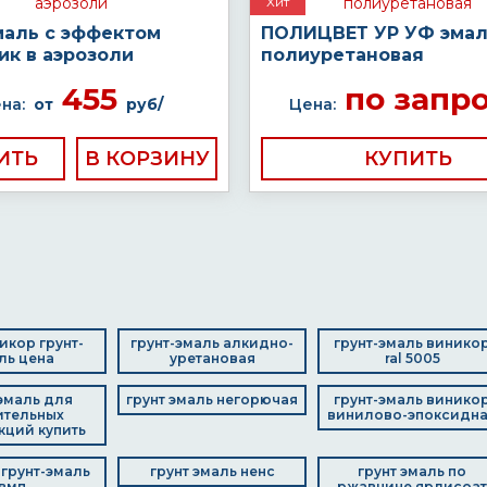
Хит
маль с эффектом
ПОЛИЦВЕТ УР УФ эма
ик в аэрозоли
полиуретановая
455
по запр
на:
от
руб/
Цена:
ИТЬ
КУПИТЬ
икор грунт-
грунт-эмаль алкидно-
грунт-эмаль винико
ль цена
уретановая
ral 5005
эмаль для
грунт эмаль негорючая
грунт-эмаль винико
ительных
винилово-эпоксидн
кций купить
грунт-эмаль
грунт эмаль ненс
грунт эмаль по
вмп
ржавчине ярлисоат