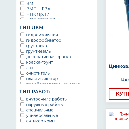
ВМП
ВМП-НЕВА
НПК ЯрЛИ
НПП СПЕКТР
НПФ ЭМАЛЬ
ТИП ЛКМ:
ТЕРМА
гидроизоляция
УРЕПЛЕН
гидрофобизатор
грунтовка
грунт-эмаль
декоративная краска
краска-грунт
Цинков
лак
очиститель
пластификатор
Цен
преобразователь ржавчины
эмаль
ТИП РАБОТ:
КУП
Краска
внутренние работы
Покрытие
наружные работы
грунт эмаль
специальные
защитное покрытие
универсальные
антикор комп