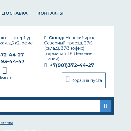
И ДОСТАВКА
КОНТАКТЫ
кт - Петербург,
Склад:
Новосибирск,
ая, д5 к2, офис
Северный проезд, 37/5
(склад), 37/3 (офис)
(терминал ТК Деловые
372-44-27
Линии)
493-44-47
+7(901)372-44-27
elegram
Корзина пуста
металла