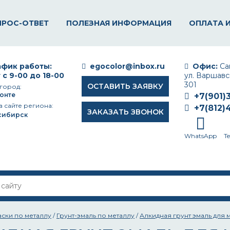
ПРОС-ОТВЕТ
ПОЛЕЗНАЯ ИНФОРМАЦИЯ
ОПЛАТА 
фик работы:
egocolor@inbox.ru
Офис:
Сан
 с 9-00 до 18-00
ул. Варшавск
301
ОСТАВИТЬ ЗАЯВКУ
город:
онте
+7(901)
а сайте региона:
+7(812)
ЗАКАЗАТЬ ЗВОНОК
сибирск
WhatsApp
T
аски по металлу
/
Грунт-эмаль по металлу
/
Алкидная грунт эмаль для 