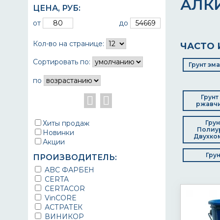
АЛК
ЦЕНА,
РУБ
:
от
до
Кол-во на странице:
ЧАСТО 
Сортировать по:
Грунт эм
по
Грунт
ржавчи
Хиты продаж
Грун
Полиу
Новинки
Двухко
Акции
Гру
ПРОИЗВОДИТЕЛЬ:
ABC ФАРБЕН
CERTA
CERTACOR
VinCORE
АСТРАТЕК
ВИНИКОР