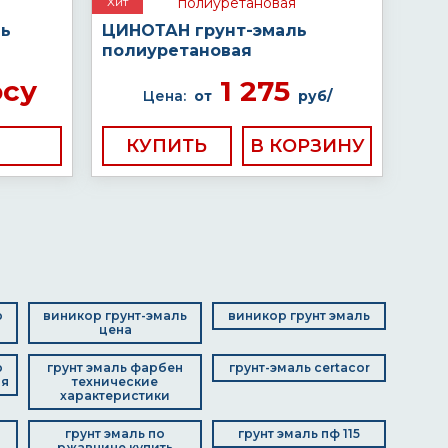
Хит
ль
ЦИНОТАН грунт-эмаль
полиуретановая
осу
1 275
Цена:
от
руб/
КУПИТЬ
р
виникор грунт-эмаль
виникор грунт эмаль
цена
р
грунт эмаль фарбен
грунт-эмаль certacor
ая
технические
характеристики
грунт эмаль по
грунт эмаль пф 115
ржавчине купить