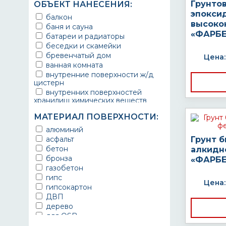
Грунто
ОБЪЕКТ НАНЕСЕНИЯ:
эпокси
балкон
высоко
баня и сауна
«ФАРБЕ
батареи и радиаторы
беседки и скамейки
бревенчатый дом
Цена:
ванная комната
внутренние поверхности ж/д
цистерн
внутренних поверхностей
хранилищ химических веществ
водопроводы
МАТЕРИАЛ ПОВЕРХНОСТИ:
ворота
выхлопные системы
алюминий
автомобилей
асфальт
Грунт 
газопроводы
бетон
алкидн
гараж
бронза
«ФАРБЕ
гидротехнические сооружения
газобетон
городской транспорт
гипс
Цена:
грузовые вагоны
гипсокартон
двери металлические
ДВП
детали двигателей
дерево
детали машин
для OSB
детали механизмов
для бетона