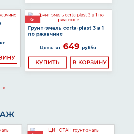
Хит
о
Грунт-эмаль certa-plast 3 в 1
по ржавчине
кг
649
Цена:
от
руб/кг
КУПИТЬ
»
ДАЖ