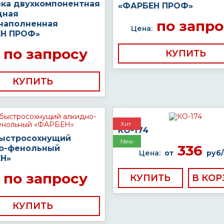
вка двухкомпонентная
«ФАРБЕН ПРОФ»
дная
по запро
наполненная
Цена:
Н ПРОФ»
по запросу
КУПИТЬ
КУПИТЬ
Хит
КО-174
быстросохнущий
New
336
о-фенольный
Цена:
от
руб/
Н»
по запросу
КУПИТЬ
КУПИТЬ