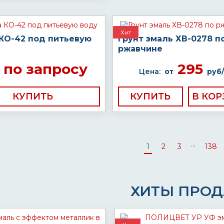
Хит
 КО-42 под питьевую
Грунт эмаль ХВ-0278 п
ржавчине
по запросу
295
Цена:
от
руб/
КУПИТЬ
КУПИТЬ
...
1
2
3
138
ХИТЫ ПРО